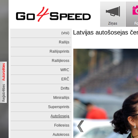
Latvijas autošosejas č
(visi)
Rallijs
Rallijsprints
Rallijkross
WRC
ERČ
Drifts
Minirallijs
Supersprints
Autošoseja
Folkreiss
Autokross