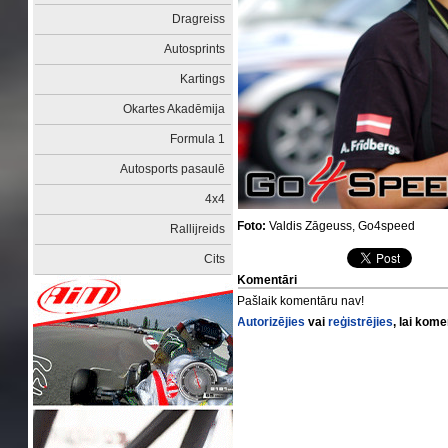
Dragreiss
Autosprints
Kartings
Okartes Akadēmija
Formula 1
Autosports pasaulē
4x4
Foto:
Valdis Zāgeuss, Go4speed
Rallijreids
Cits
Komentāri
Pašlaik komentāru nav!
Autorizējies
vai
reģistrējies
, lai kom