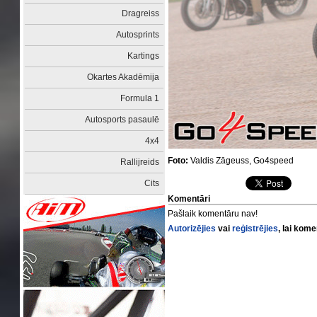
Dragreiss
Autosprints
Kartings
Okartes Akadēmija
Formula 1
Autosports pasaulē
4x4
Foto:
Valdis Zāgeuss, Go4speed
Rallijreids
Cits
Komentāri
Pašlaik komentāru nav!
Autorizējies
vai
reģistrējies
, lai kom