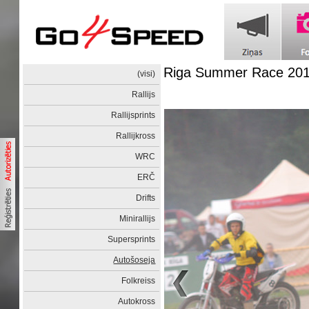
Riga Summer Race 20
(visi)
Rallijs
Rallijsprints
Rallijkross
WRC
ERČ
Drifts
Minirallijs
Supersprints
Autošoseja
Folkreiss
Autokross