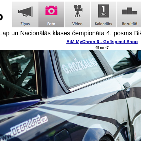
Lap un Nacionālās klases čempionāta 4. posms Bi
AiM MyChron 6 - Go4speed Shop
45 no 47