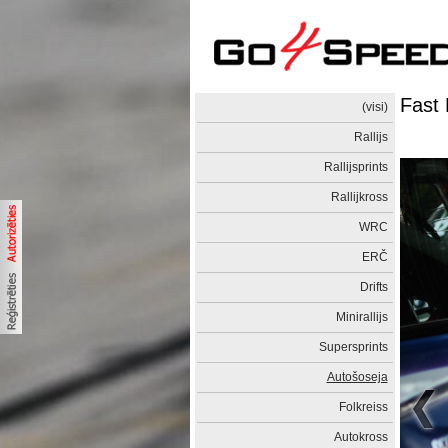
Fast 
(visi)
Rallijs
Rallijsprints
Rallijkross
WRC
ERČ
Drifts
Minirallijs
Supersprints
Autošoseja
Folkreiss
Autokross