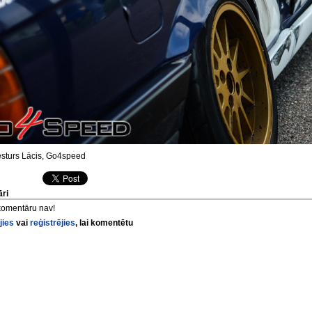
sturs Lācis, Go4speed
ri
komentāru nav!
jies
vai
reģistrējies
, lai komentētu