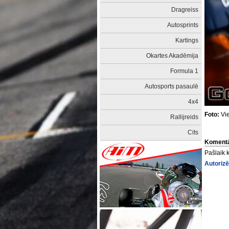
Dragreiss
Autosprints
Kartings
Okartes Akadēmija
Formula 1
Autosports pasaulē
4x4
Foto:
Vie
Rallijreids
Cits
Komentā
Pašlaik 
Autorizē