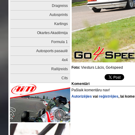
Dragreiss
Autosprints
Kartings
Okartes Akadēmija
Formula 1
Autosports pasaulē
4x4
Foto:
Viesturs Lācis, Go4speed
Rallijreids
Cits
Komentāri
Pašlaik komentāru nav!
Autorizējies
vai
reģistrējies
, lai kom