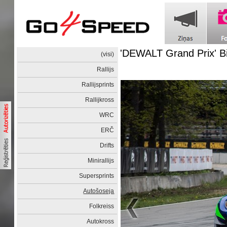
'DEWALT Grand Prix' Bi
(visi)
Rallijs
Rallijsprints
Rallijkross
WRC
ERČ
Drifts
Minirallijs
Supersprints
Autošoseja
Folkreiss
Autokross