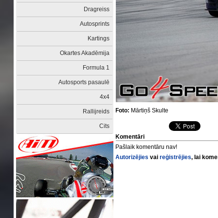
Dragreiss
Autosprints
Kartings
Okartes Akadēmija
Formula 1
Autosports pasaulē
4x4
Foto:
Mārtiņš Skulte
Rallijreids
Cits
Komentāri
Pašlaik komentāru nav!
Autorizējies
vai
reģistrējies
, lai kom