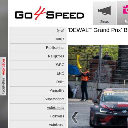
'DEWALT Grand Prix' Bi
(visi)
Rallijs
Rallijsprints
Rallijkross
WRC
ERČ
Drifts
Minirallijs
Supersprints
Autošoseja
Folkreiss
Autokross