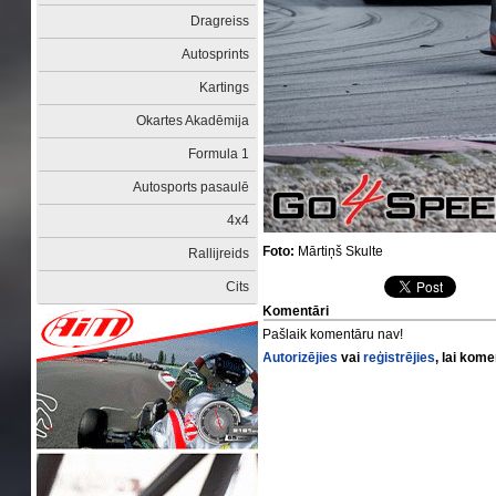
Dragreiss
Autosprints
Kartings
Okartes Akadēmija
Formula 1
Autosports pasaulē
4x4
Foto:
Mārtiņš Skulte
Rallijreids
Cits
Komentāri
Pašlaik komentāru nav!
Autorizējies
vai
reģistrējies
, lai kom