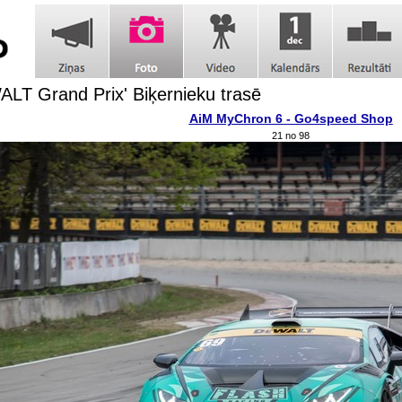
LT Grand Prix' Biķernieku trasē
AiM MyChron 6 - Go4speed Shop
21 no 98