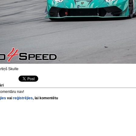
tiņš Skulte
ri
komentāru nav!
jies
vai
reģistrējies
, lai komentētu