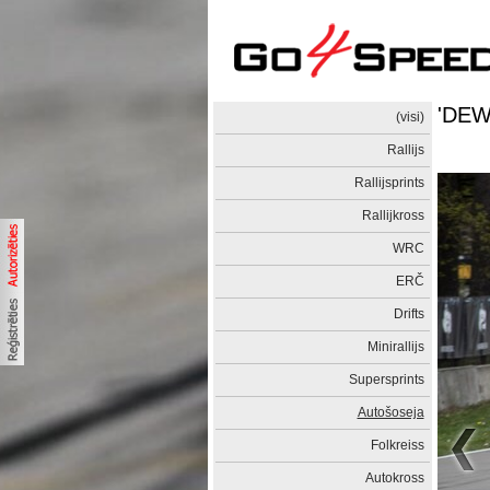
'DEWA
(visi)
Rallijs
Rallijsprints
Rallijkross
WRC
ERČ
Drifts
Minirallijs
Supersprints
Autošoseja
Folkreiss
Autokross