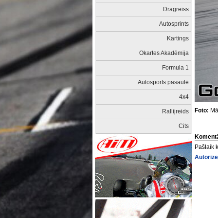
Dragreiss
Autosprints
Kartings
Okartes Akadēmija
Formula 1
Autosports pasaulē
4x4
Foto:
Mār
Rallijreids
Cits
Komentā
Pašlaik 
Autorizē