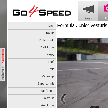
Formula Junior vēsturi
(visi)
Rallijs
Rallijsprints
Rallijkross
WRC
ERČ
Drifts
Minirallijs
Supersprints
Autošoseja
Folkreiss
Autokross