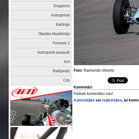
Dragreiss
Autosprints
Kartings
Okartes Akadēmija
Formula 1
Autosports pasaulē
4x4
Foto:
Raimonds Volonts
Rallijreids
Cits
Komentāri
Pašlaik komentāru nav!
Autorizējies
vai
reģistrējies
, lai kom