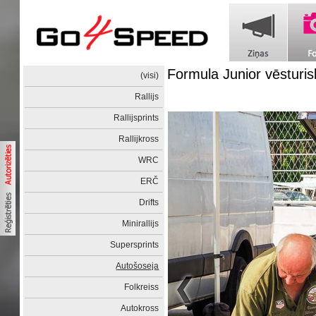
Formula Junior vēsturi
(visi)
Rallijs
Rallijsprints
Rallijkross
WRC
ERČ
Drifts
Minirallijs
Supersprints
Autošoseja
Folkreiss
Autokross