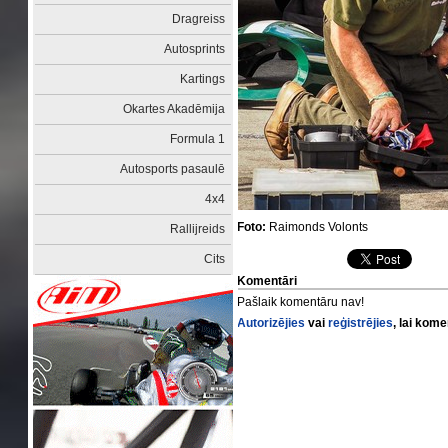
Dragreiss
Autosprints
Kartings
Okartes Akadēmija
Formula 1
Autosports pasaulē
4x4
Foto:
Raimonds Volonts
Rallijreids
Cits
Komentāri
Pašlaik komentāru nav!
Autorizējies
vai
reģistrējies
, lai kom