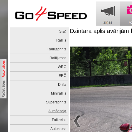
Dzintara aplis avārijām
(visi)
Rallijs
Rallijsprints
Rallijkross
WRC
ERČ
Drifts
Minirallijs
Supersprints
Autošoseja
Folkreiss
Autokross