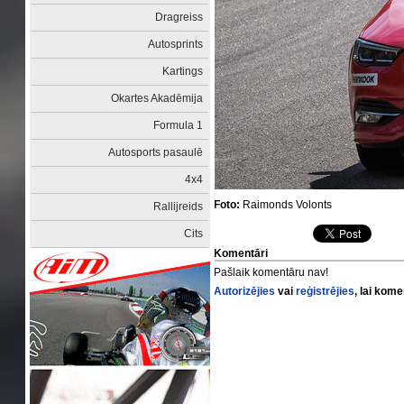
Dragreiss
Autosprints
Kartings
Okartes Akadēmija
Formula 1
Autosports pasaulē
4x4
Foto:
Raimonds Volonts
Rallijreids
Cits
Komentāri
Pašlaik komentāru nav!
Autorizējies
vai
reģistrējies
, lai kom