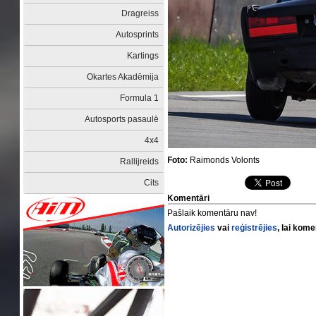
Dragreiss
Autosprints
Kartings
Okartes Akadēmija
Formula 1
Autosports pasaulē
4x4
Foto:
Raimonds Volonts
Rallijreids
Cits
Komentāri
Pašlaik komentāru nav!
Autorizējies
vai
reģistrējies
, lai kom