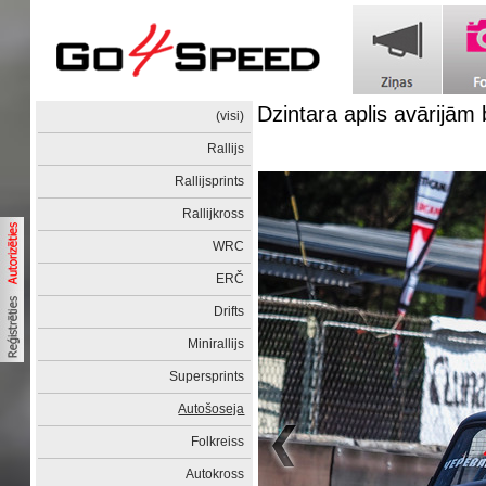
Dzintara aplis avārijām
(visi)
Rallijs
Rallijsprints
Rallijkross
WRC
ERČ
Drifts
Minirallijs
Supersprints
Autošoseja
Folkreiss
Autokross