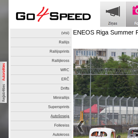
ENEOS Riga Summer Ra
(visi)
Rallijs
Rallijsprints
Rallijkross
WRC
ERČ
Drifts
Minirallijs
Supersprints
Autošoseja
Folkreiss
Autokross