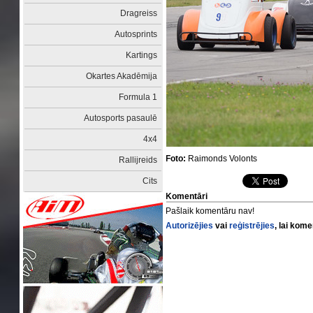
Dragreiss
Autosprints
Kartings
Okartes Akadēmija
Formula 1
Autosports pasaulē
4x4
Foto:
Raimonds Volonts
Rallijreids
Cits
Komentāri
Pašlaik komentāru nav!
Autorizējies
vai
reģistrējies
, lai kom