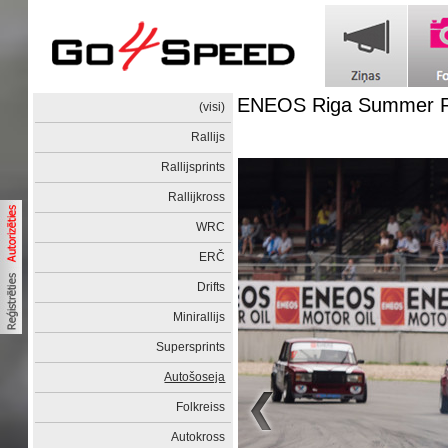
ENEOS Riga Summer Ra
(visi)
Rallijs
Rallijsprints
Rallijkross
WRC
ERČ
Drifts
Minirallijs
Supersprints
Autošoseja
Folkreiss
Autokross