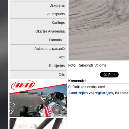
Dragreiss
Autosprints
Kartings
Okartes Akadēmija
Formula 1
Autosports pasaulē
4x4
Foto:
Raimonds Volonts
Rallijreids
Cits
Komentāri
Pašlaik komentāru nav!
Autorizējies
vai
reģistrējies
, lai kom