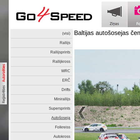
Baltijas autošosejas č
(visi)
Rallijs
Rallijsprints
Rallijkross
WRC
ERČ
Drifts
Minirallijs
Supersprints
Autošoseja
Folkreiss
Autokross