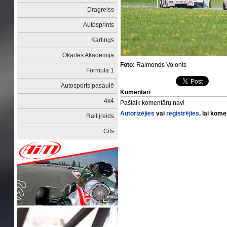
Dragreiss
Autosprints
Kartings
Okartes Akadēmija
Foto:
Raimonds Volonts
Formula 1
Autosports pasaulē
Komentāri
4x4
Pašlaik komentāru nav!
Autorizējies
vai
reģistrējies
, lai kom
Rallijreids
Cits