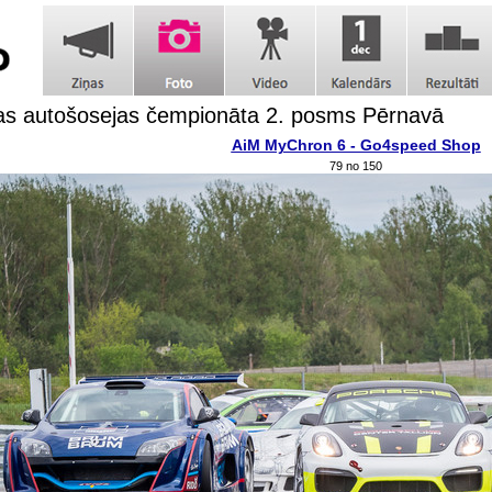
jas autošosejas čempionāta 2. posms Pērnavā
AiM MyChron 6 - Go4speed Shop
79 no 150