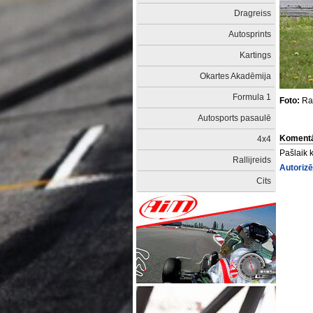
Dragreiss
Autosprints
Kartings
Okartes Akadēmija
Formula 1
Foto:
Rai
Autosports pasaulē
Komentā
4x4
Pašlaik 
Rallijreids
Autorizē
Cits