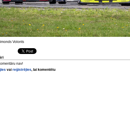
monds Volonts
ri
komentāru nav!
jies
vai
reģistrējies
, lai komentētu