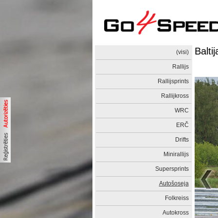
Balti
(visi)
Rallijs
Rallijsprints
Rallijkross
WRC
ERČ
Drifts
Minirallijs
Supersprints
Autošoseja
Folkreiss
Autokross