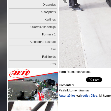
Dragreiss
Autosprints
Kartings
Okartes Akadēmija
Formula 1
Autosports pasaulē
4x4
Rallijreids
Cits
Foto:
Raimonds Volonts
Komentāri
Pašlaik komentāru nav!
Autorizējies
vai
reģistrējies
, lai kom