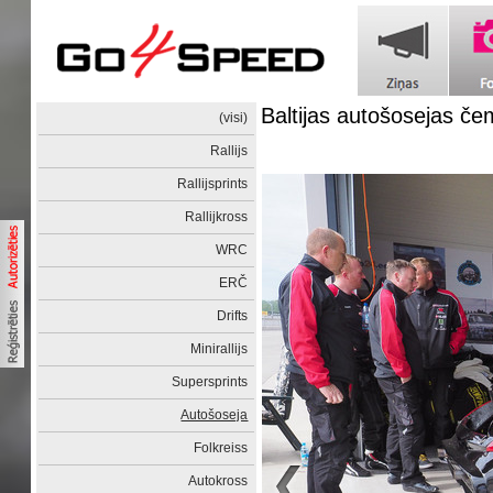
Baltijas autošosejas č
(visi)
Rallijs
Rallijsprints
Rallijkross
WRC
ERČ
Drifts
Minirallijs
Supersprints
Autošoseja
Folkreiss
Autokross