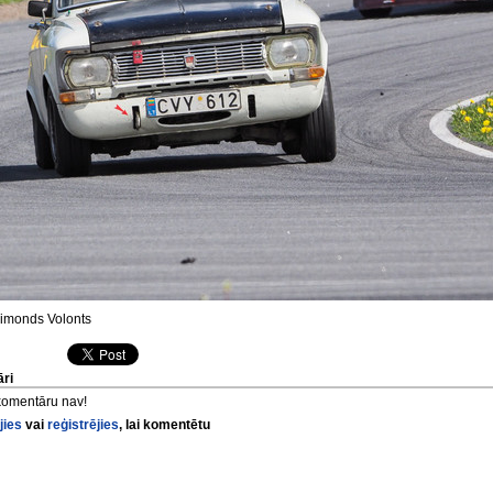
monds Volonts
ri
komentāru nav!
jies
vai
reģistrējies
, lai komentētu