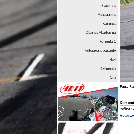
Dragreiss
Autosprints
Kartings
Okartes Akadēmija
Formula 1
Autosports pasaulē
4x4
Rallijreids
Cits
Foto:
Rai
Komentā
Pašlaik 
Autorizē