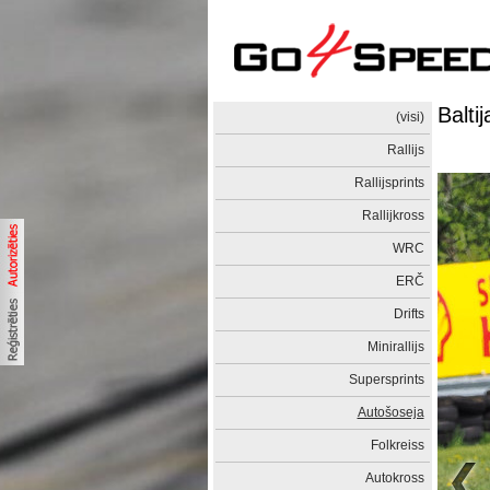
Balti
(visi)
Rallijs
Rallijsprints
Rallijkross
WRC
ERČ
Drifts
Minirallijs
Supersprints
Autošoseja
Folkreiss
Autokross