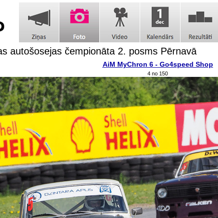
jas autošosejas čempionāta 2. posms Pērnavā
AiM MyChron 6 - Go4speed Shop
4 no 150