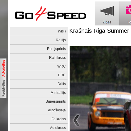
Krāšņais Riga Summer 
(visi)
Rallijs
Rallijsprints
Rallijkross
WRC
ERČ
Drifts
Minirallijs
Supersprints
Autošoseja
Folkreiss
Autokross