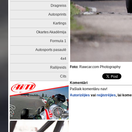
Dragreiss
Autosprints
Kartings
Okartes Akadēmija
Formula 1
Autosports pasaulē
4x4
Foto:
Rawcar.com Photography
Rallijreids
Cits
Komentāri
Pašlaik komentāru nav!
Autorizējies
vai
reģistrējies
, lai kom