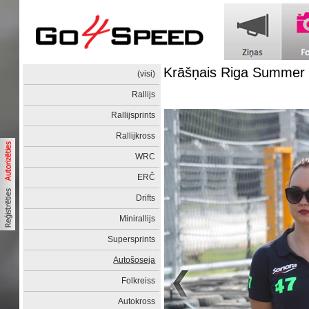
Krāšņais Riga Summer 
(visi)
Rallijs
Rallijsprints
Rallijkross
WRC
ERČ
Drifts
Minirallijs
Supersprints
Autošoseja
Folkreiss
Autokross