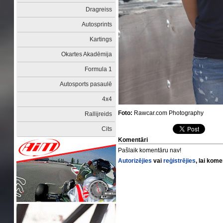
Dragreiss
Autosprints
Kartings
Okartes Akadēmija
Formula 1
Autosports pasaulē
4x4
Foto:
Rawcar.com Photography
Rallijreids
Cits
Komentāri
Pašlaik komentāru nav!
Autorizējies
vai
reģistrējies
, lai kom