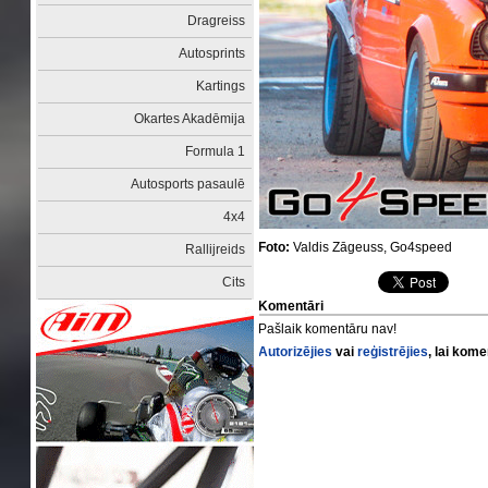
Dragreiss
Autosprints
Kartings
Okartes Akadēmija
Formula 1
Autosports pasaulē
4x4
Foto:
Valdis Zāgeuss, Go4speed
Rallijreids
Cits
Komentāri
Pašlaik komentāru nav!
Autorizējies
vai
reģistrējies
, lai kom