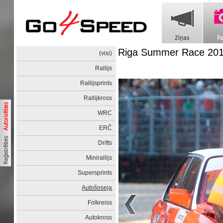
Riga Summer Race 20
(visi)
Rallijs
Rallijsprints
Rallijkross
WRC
ERČ
Drifts
Minirallijs
Supersprints
Autošoseja
Folkreiss
Autokross