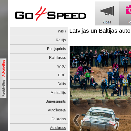
Latvijas un Baltijas au
(visi)
Rallijs
Rallijsprints
Rallijkross
WRC
ERČ
Drifts
Minirallijs
Supersprints
Autošoseja
Folkreiss
Autokross