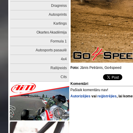
Dragreiss
Autosprints
Kartings
Okartes Akadēmija
Formula 1
Autosports pasaulē
4x4
Foto:
Jānis Petrānis, Go4speed
Rallijreids
Cits
Komentāri
Pašlaik komentāru nav!
Autorizējies
vai
reģistrējies
, lai kom