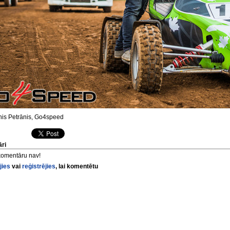
is Petrānis, Go4speed
ri
komentāru nav!
jies
vai
reģistrējies
, lai komentētu