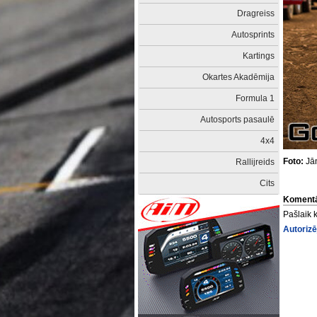
Dragreiss
Autosprints
Kartings
Okartes Akadēmija
Formula 1
Autosports pasaulē
4x4
Foto:
Jān
Rallijreids
Cits
Komentā
Pašlaik 
Autorizē