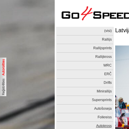
Latvi
(visi)
Rallijs
Rallijsprints
Rallijkross
WRC
ERČ
Drifts
Minirallijs
Supersprints
Autošoseja
Folkreiss
Autokross