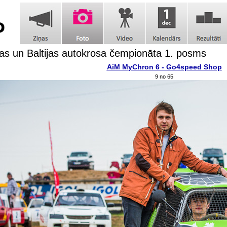
jas un Baltijas autokrosa čempionāta 1. posms
AiM MyChron 6 - Go4speed Shop
9 no 65