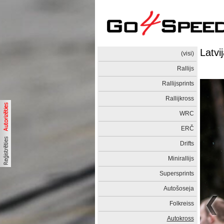
Latvi
(visi)
Rallijs
Rallijsprints
Rallijkross
WRC
ERČ
Drifts
Minirallijs
Supersprints
Autošoseja
Folkreiss
Autokross