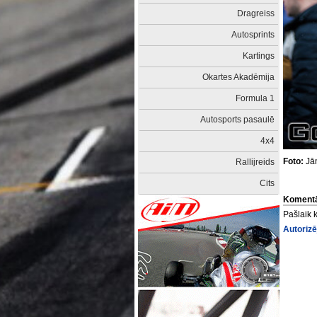
Dragreiss
Autosprints
Kartings
Okartes Akadēmija
Formula 1
Autosports pasaulē
4x4
Foto:
Jān
Rallijreids
Cits
Komentā
Pašlaik 
Autorizē