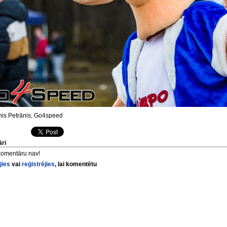
is Petrānis, Go4speed
ri
komentāru nav!
jies
vai
reģistrējies
, lai komentētu