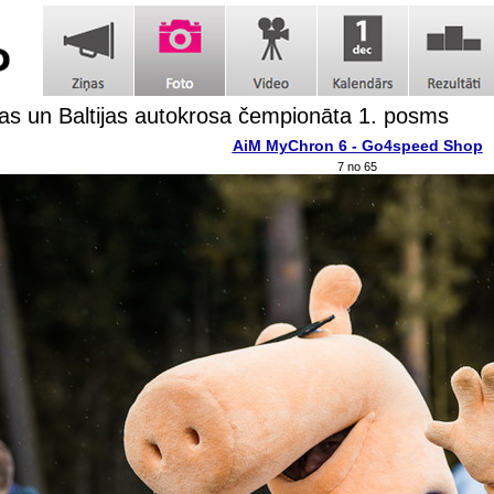
jas un Baltijas autokrosa čempionāta 1. posms
AiM MyChron 6 - Go4speed Shop
7 no 65