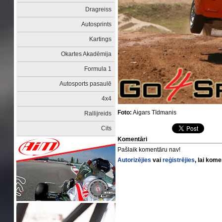
Dragreiss
Autosprints
Kartings
Okartes Akadēmija
Formula 1
Autosports pasaulē
4x4
Foto:
Aigars Tīdmanis
Rallijreids
Cits
Komentāri
Pašlaik komentāru nav!
Autorizējies
vai
reģistrējies
, lai kom