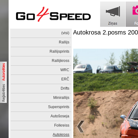
Autokrosa 2.posms 20
(visi)
Rallijs
Rallijsprints
Rallijkross
WRC
ERČ
Drifts
Minirallijs
Supersprints
Autošoseja
Folkreiss
Autokross