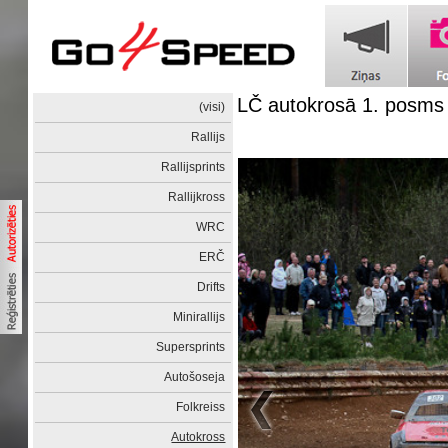
LČ autokrosā 1. posms
(visi)
Rallijs
Rallijsprints
Rallijkross
WRC
ERČ
Drifts
Minirallijs
Supersprints
Autošoseja
Folkreiss
Autokross