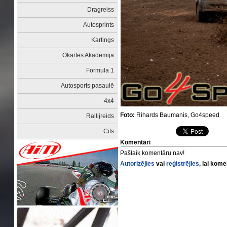
Dragreiss
Autosprints
Kartings
Okartes Akadēmija
Formula 1
Autosports pasaulē
4x4
Foto:
Rihards Baumanis, Go4speed
Rallijreids
Cits
Komentāri
Pašlaik komentāru nav!
Autorizējies
vai
reģistrējies
, lai kom