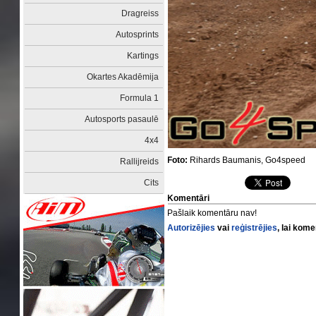
Dragreiss
Autosprints
Kartings
Okartes Akadēmija
Formula 1
Autosports pasaulē
4x4
Foto:
Rihards Baumanis, Go4speed
Rallijreids
Cits
Komentāri
Pašlaik komentāru nav!
Autorizējies
vai
reģistrējies
, lai kom