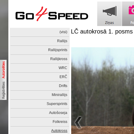
LČ autokrosā 1. posms
(visi)
Rallijs
Rallijsprints
Rallijkross
WRC
ERČ
Drifts
Minirallijs
Supersprints
Autošoseja
Folkreiss
Autokross