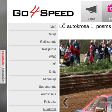
LČ autokrosā 1. posms
(visi)
Rallijs
Rallijsprints
Rallijkross
WRC
ERČ
Drifts
Minirallijs
Supersprints
Autošoseja
Folkreiss
Autokross