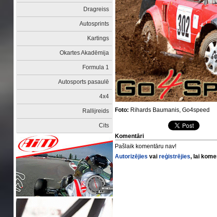
Dragreiss
Autosprints
Kartings
Okartes Akadēmija
Formula 1
Autosports pasaulē
4x4
Foto:
Rihards Baumanis, Go4speed
Rallijreids
Cits
Komentāri
Pašlaik komentāru nav!
Autorizējies
vai
reģistrējies
, lai kom