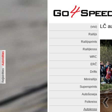
LČ a
(visi)
Rallijs
Rallijsprints
Rallijkross
WRC
ERČ
Drifts
Minirallijs
Supersprints
Autošoseja
Folkreiss
Autokross