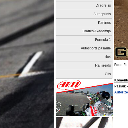
Dragreiss
Autosprints
Kartings
Okartes Akadēmija
Formula 1
Autosports pasaulē
4x4
Foto:
Fot
Rallijreids
Cits
Komentā
Pašlaik 
Autorizē