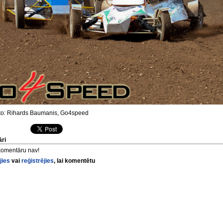
o: Rihards Baumanis, Go4speed
ri
komentāru nav!
jies
vai
reģistrējies
, lai komentētu