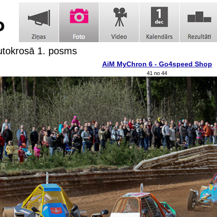
utokrosā 1. posms
AiM MyChron 6 - Go4speed Shop
41 no 44