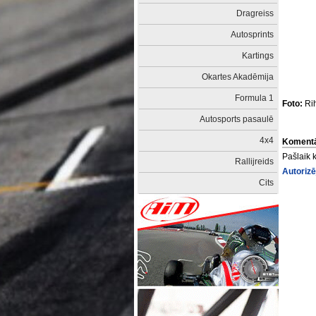
Dragreiss
Autosprints
Kartings
Okartes Akadēmija
Formula 1
Foto:
Rih
Autosports pasaulē
4x4
Komentā
Pašlaik 
Rallijreids
Autorizē
Cits