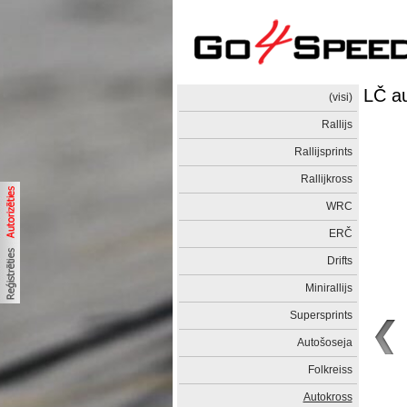
LČ a
(visi)
Rallijs
Rallijsprints
Rallijkross
WRC
ERČ
Drifts
Minirallijs
Supersprints
Autošoseja
Folkreiss
Autokross