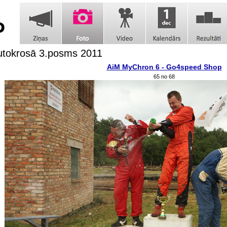
utokrosā 3.posms 2011
AiM MyChron 6 - Go4speed Shop
65 no 68