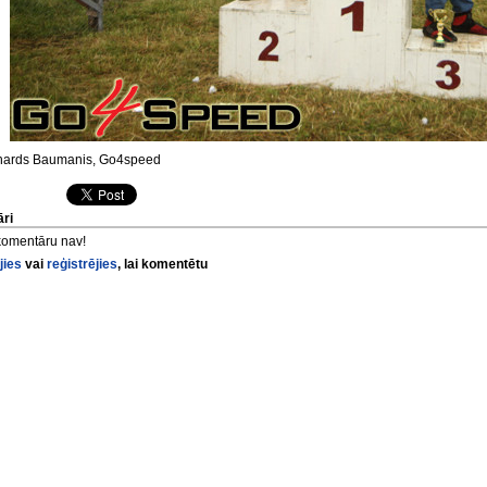
ards Baumanis, Go4speed
ri
komentāru nav!
jies
vai
reģistrējies
, lai komentētu