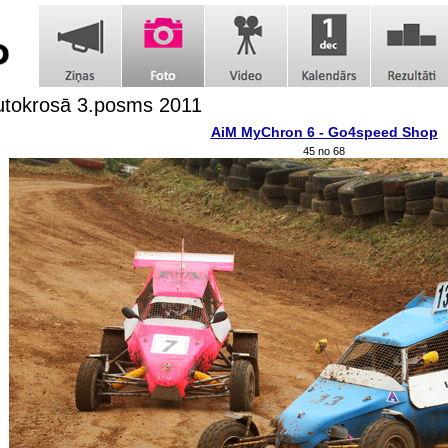
utokrosā 3.posms 2011
AiM MyChron 6 - Go4speed Shop
45 no 68