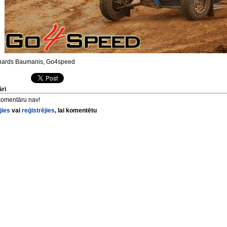
ards Baumanis, Go4speed
ri
komentāru nav!
jies
vai
reģistrējies
, lai komentētu