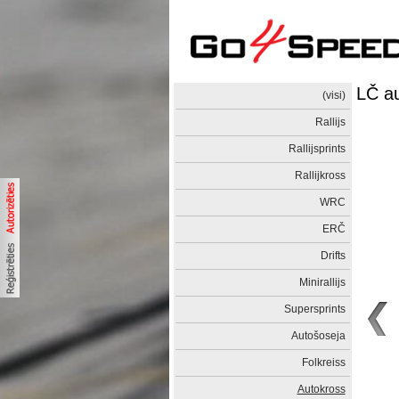
LČ a
(visi)
Rallijs
Rallijsprints
Rallijkross
WRC
ERČ
Drifts
Minirallijs
Supersprints
Autošoseja
Folkreiss
Autokross