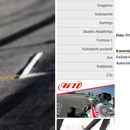
Dragreiss
Autosprints
Kartings
Okartes Akadēmija
Foto:
Rih
Formula 1
Autosports pasaulē
Komentā
Pašlaik 
4x4
Autorizē
Rallijreids
Cits