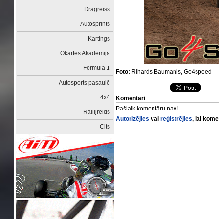
Dragreiss
Autosprints
Kartings
Okartes Akadēmija
Formula 1
Foto:
Rihards Baumanis, Go4speed
Autosports pasaulē
4x4
Komentāri
Pašlaik komentāru nav!
Rallijreids
Autorizējies
vai
reģistrējies
, lai kom
Cits