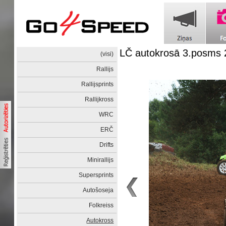
LČ autokrosā 3.posms 
(visi)
Rallijs
Rallijsprints
Rallijkross
WRC
ERČ
Drifts
Minirallijs
Supersprints
Autošoseja
Folkreiss
Autokross