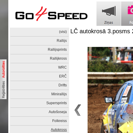
LČ autokrosā 3.posms 
(visi)
Rallijs
Rallijsprints
Rallijkross
WRC
ERČ
Drifts
Minirallijs
Supersprints
Autošoseja
Folkreiss
Autokross