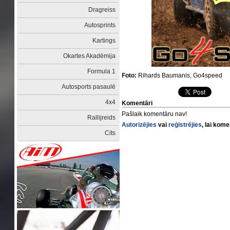
Dragreiss
Autosprints
Kartings
Okartes Akadēmija
Formula 1
Foto:
Rihards Baumanis, Go4speed
Autosports pasaulē
4x4
Komentāri
Pašlaik komentāru nav!
Rallijreids
Autorizējies
vai
reģistrējies
, lai kom
Cits