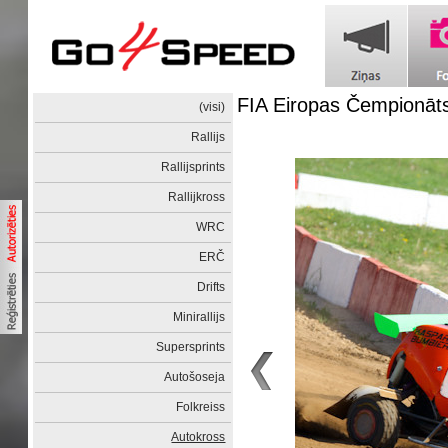
FIA Eiropas Čempionāt
(visi)
Rallijs
Rallijsprints
Rallijkross
WRC
ERČ
Drifts
Minirallijs
Supersprints
Autošoseja
Folkreiss
Autokross