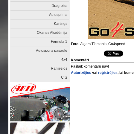
Dragreiss
Autosprints
Kartings
Okartes Akadēmija
Formula 1
Foto:
Aigars Tīdmanis, Go4speed
Autosports pasaulē
4x4
Komentāri
Pašlaik komentāru nav!
Rallijreids
Autorizējies
vai
reģistrējies
, lai kom
Cits