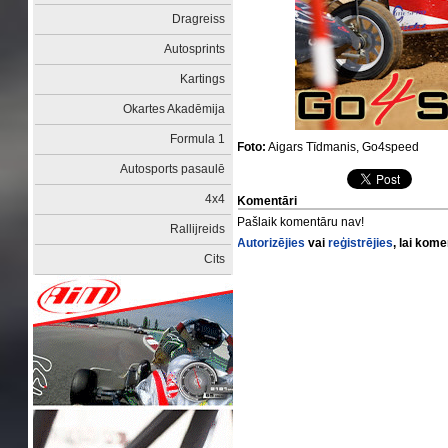
Dragreiss
Autosprints
Kartings
Okartes Akadēmija
Formula 1
Foto:
Aigars Tīdmanis, Go4speed
Autosports pasaulē
4x4
Komentāri
Pašlaik komentāru nav!
Rallijreids
Autorizējies
vai
reģistrējies
, lai kom
Cits