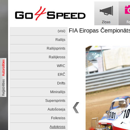
FIA Eiropas Čempionāt
(visi)
Rallijs
Rallijsprints
Rallijkross
WRC
ERČ
Drifts
Minirallijs
Supersprints
Autošoseja
Folkreiss
Autokross