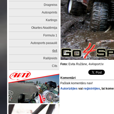
Dragreiss
Autosprints
Kartings
Okartes Akadēmija
Formula 1
Autosports pasaulē
4x4
Rallijreids
Foto:
Evita Ružāne, 4x4sport.lv
Cits
Komentāri
Pašlaik komentāru nav!
Autorizējies
vai
reģistrējies
, lai kom