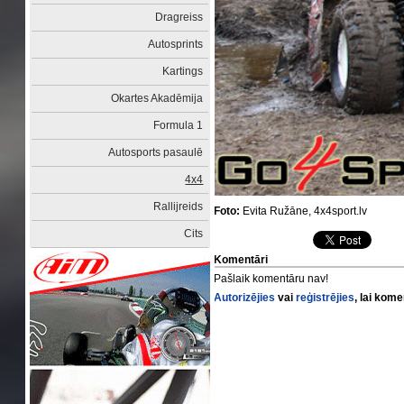
Dragreiss
Autosprints
Kartings
Okartes Akadēmija
Formula 1
Autosports pasaulē
4x4
Rallijreids
Foto:
Evita Ružāne, 4x4sport.lv
Cits
Komentāri
Pašlaik komentāru nav!
Autorizējies
vai
reģistrējies
, lai kom