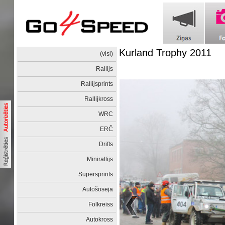
Kurland Trophy 2011
(visi)
Rallijs
Rallijsprints
Rallijkross
WRC
ERČ
Drifts
Minirallijs
Supersprints
Autošoseja
Folkreiss
Autokross