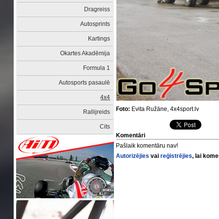
Dragreiss
Autosprints
Kartings
Okartes Akadēmija
Formula 1
Autosports pasaulē
4x4
Foto:
Evita Ružāne, 4x4sport.lv
Rallijreids
Cits
Komentāri
Pašlaik komentāru nav!
Autorizējies
vai
reģistrējies
, lai kom