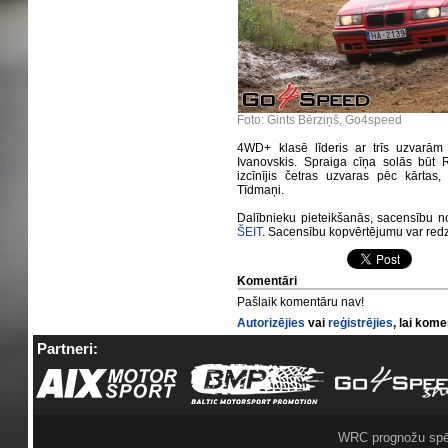
Foto: Gints Bērziņš, Go4speed
4WD+ klasē līderis ar trīs uzvarām 
Ivanovskis. Spraiga cīņa solās būt
izcīnījis četras uzvaras pēc kārtas
Tīdmaņi.
Dalībnieku pieteikšanās, sacensību n
ŠEIT
. Sacensību kopvērtējumu var red
Komentāri
Pašlaik komentāru nav!
Autorizējies
vai
reģistrējies
, lai kom
Partneri:
WRC prognožu spē