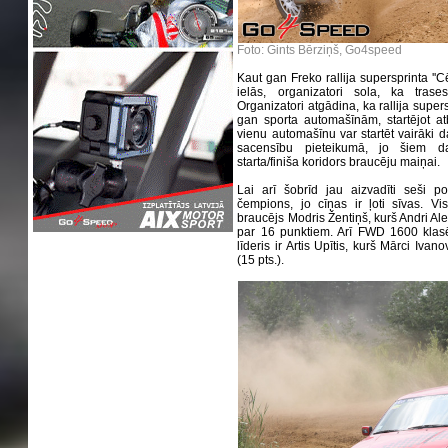
Foto: Gints Bērziņš, Go4speed
Kaut gan Freko rallija supersprinta ''C
ielās, organizatori sola, ka tras
Organizatori atgādina, ka rallija supers
gan sporta automašīnām, startējot atb
vienu automašīnu var startēt vairāki da
sacensību pieteikumā, jo šiem dal
starta/finiša koridors braucēju maiņai.
Lai arī šobrīd jau aizvadīti seši 
čempions, jo cīņas ir ļoti sīvas. V
braucējs Modris Žentiņš, kurš Andri A
par 16 punktiem. Arī FWD 1600 klasē 
līderis ir Artis Upītis, kurš Mārci Iva
(15 pts.).