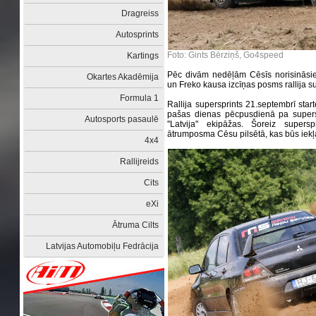
Dragreiss
Autosprints
Foto: Gints Bērziņš, Go4speed
Kartings
Pēc divām nedēļām Cēsīs norisināsie
Okartes Akadēmija
un Freko kausa izcīņas posms rallija s
Formula 1
Rallija supersprints 21.septembrī start
pašas dienas pēcpusdienā pa supersp
Autosports pasaulē
''Latvija" ekipāžas. Šoreiz supers
ātrumposma Cēsu pilsētā, kas būs iekļaut
4x4
Rallijreids
Cits
eXi
Ātruma Cilts
Latvijas Automobiļu Fedrācija