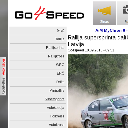
AiM MyChron 6 
(visi)
Rallija supersprinta dalībn
Rallijs
Latvija
Rallijsprints
Go4speed
10.09.2013 - 09:51
Rallijkross
WRC
ERČ
Drifts
Minirallijs
Supersprints
Autošoseja
Folkreiss
Autokross