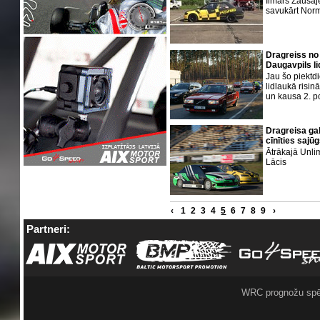
Ilmārs Zausaje
savukārt Nor
Dragreiss no
Daugavpils l
Jau šo piektd
lidlaukā risi
un kausa 2. 
Dragreisa ga
cīnīties sajū
Ātrākajā Unli
Lācis
‹
1
2
3
4
5
6
7
8
9
›
Partneri:
WRC prognožu spē