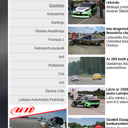
rekordu
Dragreiss
Ātrākajā Unlim
Aivaras Štikel
Autosprints
Kartings
Ielu dragreis
Okartes Akadēmija
lietuviešu cī
Lietuvietis Aiv
Formula 1
Unlimited kla
Ozoliņu
Autosports pasaulē
4x4
Ar 200 km/h 
Gaidāmas līdz
Rallijreids
automašīnas
Cits
eXi
Lācis ar 150
Ātruma Cilts
jaunu Latvija
Lāča mērķis L
Latvijas Automobiļu Fedrācija
zem 8.5 sek
Ozoliņš Daug
konkurentie