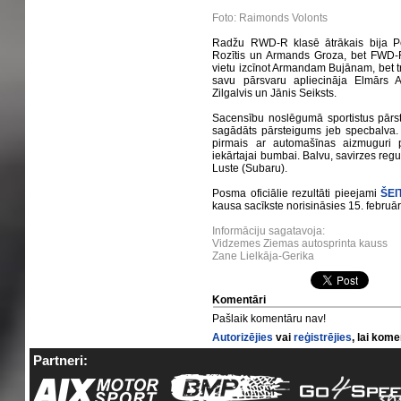
Foto: Raimonds Volonts
Radžu RWD-R klasē ātrākais bija Pē
Rozītis un Armands Groza, bet FWD-R 
vietu izcīnot Armandam Bujānam, bet 
savu pārsvaru apliecināja Elmārs A
Zilgalvis un Jānis Seiksts.
Sacensību noslēgumā sportistus pārst
sagādāts pārsteigums jeb specbalva. 
pirmais ar automašīnas aizmuguri pre
iekārtajai bumbai. Balvu, savirzes re
Luste (Subaru).
Posma oficiālie rezultāti pieejami
ŠEI
kausa sacīkste norisināsies 15. februā
Informāciju sagatavoja:
Vidzemes Ziemas autosprinta kauss
Zane Lielkāja-Gerika
Komentāri
Pašlaik komentāru nav!
Autorizējies
vai
reģistrējies
, lai kom
Partneri: