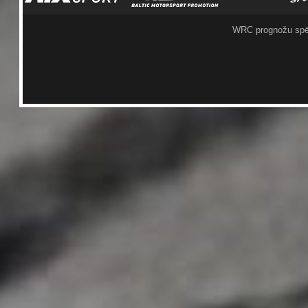
WRC prognožu spē