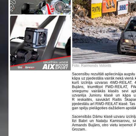
Foto: Raimonds Volonts
Sacensību rezultāti apliecināja augstu s
kāpa uz pjedestāla vairāk nekā vienā k
kurš izcīnīja uzvaras 4WD-REILAT,
Bujāns, triumfējot FWD-REILAT, F
sniegumu vairākās klasēs sevi apl
uzvarēja Junioru klasē un kāpa 
R ieskaitēs, savukārt Raitis Škap
pjedestālu arī RWD-REILAT klasē. Tas a
gan spēju pielāgoties dažādiem apstā
Sacensībās Dāmu klasē uzvaru izcīnīja
Ilzi Babri un Natalju Kamisarovu, sa
Armands Bujāns, otro vietu ieņemot 
Grozam.