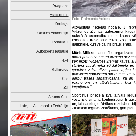
Dragreiss
Autosprints
Foto: Raimonds Volonts
Kartings
Aizvadītajā nedēļas nogalē, 1. febru
Vidzemes Ziemas autosprinta kausa 
Okartes Akadēmija
aukstākā sacensību diena kausa vēs
ierodoties trasē sasniedza -28 grādu
Formula 1
dalībnieki, kuri veica trīs braucienus.
Autosports pasaulē
Māris Millers
, sacensību organizators
otrais posms Valmierā aizritēja bez li
4x4
tiek rīkots Vidzemes Ziemas kauss, šī
startēja vairāk nekā 80 dalībnieki, un t
Rallijreids
sportists veica divus pilnus apļus l
pateikties sportistiem par dalību, Zilā
darbu trases sagatavošanā, kā arī
Cits
partneriem un atbalstītājiem, bez 
iespējama.''
eXi
Sportistus priecēja kvalitatīvais ledu
Ātruma Cilts
vēsturiski zināmā konfigurācija. Braucēj
un, lai sasniegtu ātrākos rezultātus, bi
Latvijas Automobiļu Fedrācija
Zilākalnā iegūtās zināšanas, gan pier