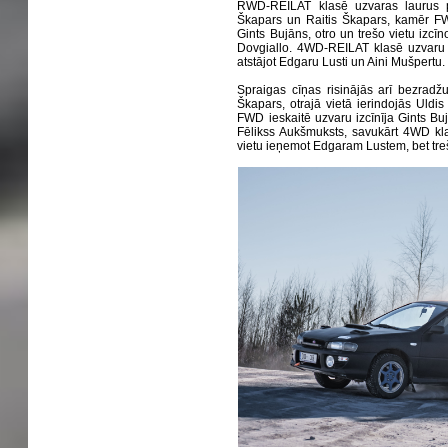
RWD-REILAT klasē uzvaras laurus pl
Škapars un Raitis Škapars, kamēr FW
Gints Bujāns, otro un trešo vietu izc
Dovgiallo. 4WD-REILAT klasē uzvaru i
atstājot Edgaru Lusti un Aini Mušpertu.
Spraigas cīņas risinājās arī bezradž
Škapars, otrajā vietā ierindojās Uldis 
FWD ieskaitē uzvaru izcīnīja Gints Bu
Fēlikss Aukšmuksts, savukārt 4WD kla
vietu ieņemot Edgaram Lustem, bet tr