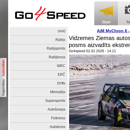
AiM MyChron 6 
(visi)
Vidzemes Ziemas autosp
Rallijs
posms aizvadīts ekstre
Rallijsprints
Go4speed
02.02.2026 - 14:21
Rallijkross
WRC
ERČ
Drifts
Minirallijs
Supersprints
Autošoseja
Folkreiss
Autokross