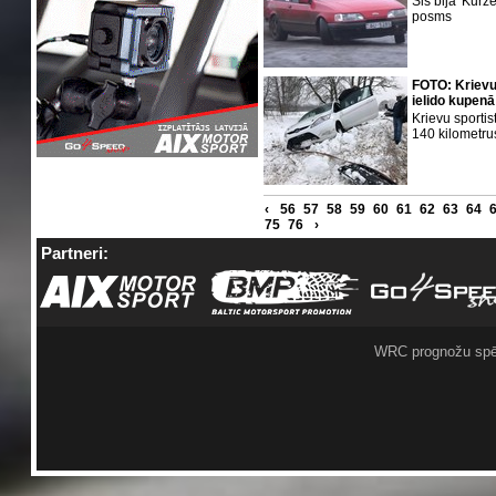
Šis bija 'Kur
posms
FOTO: Krievu 
ielido kupenā
Krievu sporti
140 kilometru
‹
56
57
58
59
60
61
62
63
64
75
76
›
Partneri:
WRC prognožu spē