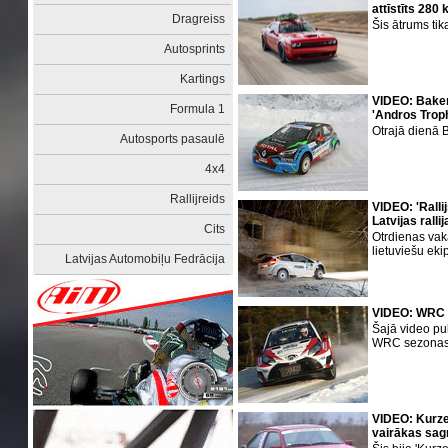
attīstīts 280
Dragreiss
Šis ātrums ti
Autosprints
Kartings
VIDEO: Baker
Formula 1
'Andros Trop
Otrajā dienā B
Autosports pasaulē
4x4
Rallijreids
VIDEO: 'Ralli
Latvijas ralli
Cits
Otrdienas vak
lietuviešu eki
Latvijas Automobiļu Fedrācija
VIDEO: WRC 
Šajā video pub
WRC sezona
VIDEO: Kurz
vairākas sag