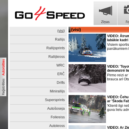
(visi)
(visi)
VIDEO: Ātrums
Rallijs
labākie kadri
Visiem sporti
Rallijsprints
panākumiem 
Rallijkross
WRC
VIDEO: 'Toyot
demonstrē li
ERČ
Pirmo reizi ar
brauca arī Ot
Drifts
Minirallijs
VIDEO: Čehu r
Supersprints
ar 'Škoda Fab
'Klienti ilgi n
Autošoseja
guva lielu adr
Folkreiss
Autokross
VIDEO: Ar Zie