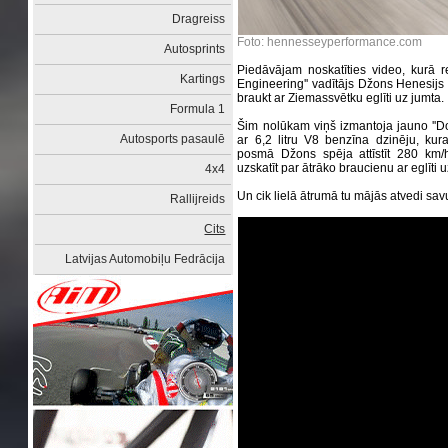
Dragreiss
Foto: hennesseyperformance.com
Autosprints
Piedāvājam noskatīties video, kurā 
Kartings
Engineering'' vadītājs Džons Henesijs 
braukt ar Ziemassvētku eglīti uz jumta.
Formula 1
Šim nolūkam viņš izmantoja jauno ''Do
Autosports pasaulē
ar 6,2 litru V8 benzīna dzinēju, kur
posmā Džons spēja attīstīt 280 km/h 
uzskatīt par ātrāko braucienu ar eglīti 
4x4
Un cik lielā ātrumā tu mājās atvedi savu
Rallijreids
Cits
Latvijas Automobiļu Fedrācija