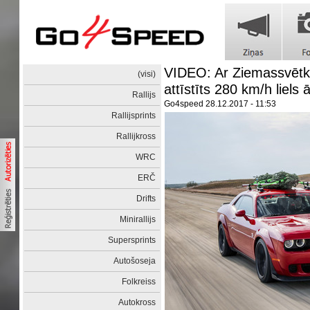
VIDEO: Ar Ziemassvētku 
(visi)
attīstīts 280 km/h liels
Rallijs
Go4speed
28.12.2017 - 11:53
Rallijsprints
Rallijkross
WRC
ERČ
Drifts
Minirallijs
Supersprints
Autošoseja
Folkreiss
Autokross