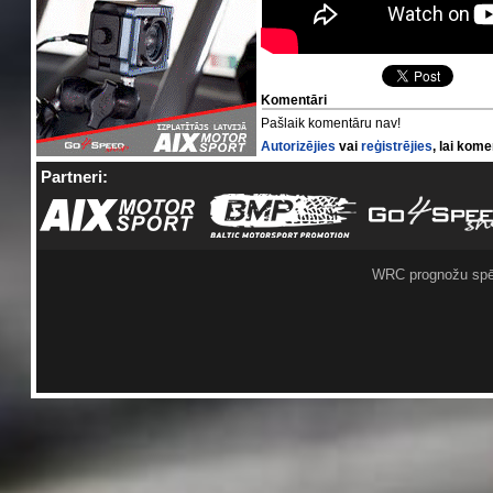
Komentāri
Pašlaik komentāru nav!
Autorizējies
vai
reģistrējies
, lai kom
Partneri:
WRC prognožu spē