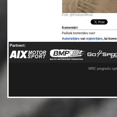
Foto: @ProkopOfficial
Komentāri
Pašlaik komentāru nav!
Autorizējies
vai
reģistrējies
, lai kom
Partneri:
WRC prognožu spē