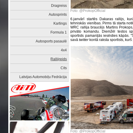
Dragreiss
Foto: @ProkopOfficial
Autosprints
6.janvārī startēs Dakaras rallijs, k
tehniskās vienības. Pirms tā starta notik
Kartings
WRC rallija braucējs Martins Prokops,
privāto komandu. Diemžēl testos spo
Formula 1
sportists pamanījās iesēsties kāpās. ''Ši
savā
twitter
kontā raksta sportists, kurš
Autosports pasaulē
4x4
Rallijreids
Cits
Latvijas Automobiļu Fedrācija
Foto: @ProkopOfficial