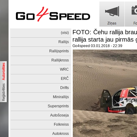
FOTO: Čehu rallija bra
(visi)
rallija starta jau pirmās
Rallijs
Go4speed
03.01.2018 - 22:39
Rallijsprints
Rallijkross
WRC
ERČ
Drifts
Minirallijs
Supersprints
Autošoseja
Folkreiss
Autokross