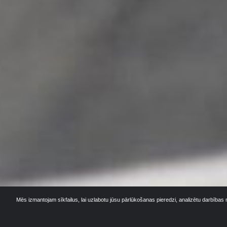
Mēs izmantojam sīkfailus, lai uzlabotu jūsu pārlūkošanas pieredzi, analizētu darbības 