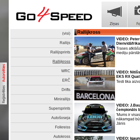
Rallijkross
(visi)
VIDEO: Peter
Rallijs
Dienvidāfrikas
Trases atklāš
Rallijsprints
mediju pārstāv
Rallijkross
WRC
VIDEO: Nitišs
EKS RX Quatt
ERČ
Testi tika aizv
Drifts
Minirallijs
VIDEO: J.Ba
Supersprints
čempionāts 
'Mums ir visas 
Autošoseja
nākamgad būt
Jānis
Folkreiss
Autokross
VIDEO: Igaunis