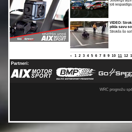
Solbergs atzin
ļoti iespaidīg
VIDEO: Strok
pilda savu so
Strokšs šo sol
‹
1
2
3
4
5
6
7
8
9
10
11
12
Partneri:
WRC prognožu spē