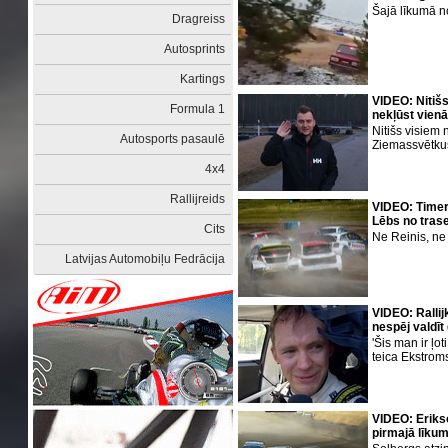
Šajā līkumā no
Dragreiss
Autosprints
Kartings
VIDEO: Nitišs
Formula 1
nekļūst vien
Nitišs visiem 
Autosports pasaulē
Ziemassvētku
4x4
Rallijreids
VIDEO: Timer
Lēbs no trase
Cits
Ne Reinis, ne 
Latvijas Automobiļu Fedrācija
VIDEO: Ralli
nespēj valdīt
'Šis man ir ļot
teica Ekstrom
VIDEO: Eriks
pirmajā līkum