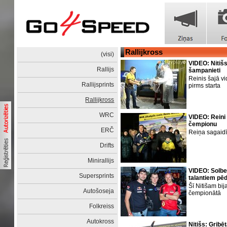
Rallijkross
(visi)
VIDEO: Nitišs
Rallijs
šampanieti
Reinis šajā vi
Rallijsprints
pirms starta
Rallijkross
WRC
VIDEO: Reini 
čempionu
ERČ
Reiņa sagaid
Drifts
Minirallijs
VIDEO: Solber
Supersprints
talantiem pēd
Šī Nitišam bij
Autošoseja
čempionātā
Folkreiss
Autokross
Nitišs: Gribē