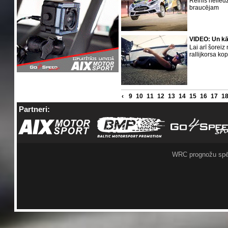
Reinis nelie
braucējam
VIDEO: Un kā
Lai arī šorei
rallijkorsa ko
‹
9
10
11
12
13
14
15
16
17
1
Partneri:
WRC prognožu spē