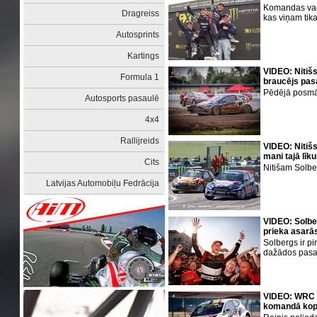
Komandas vadīt
Dragreiss
kas viņam tika
Autosprints
Kartings
VIDEO: Nitišs
Formula 1
braucējs pas
Pēdējā posmā 
Autosports pasaulē
4x4
Rallijreids
VIDEO: Nitiš
mani tajā līk
Cits
Nitišam Solbe
Latvijas Automobiļu Fedrācija
VIDEO: Solbe
prieka asarā
Solbergs ir pi
dažādos pasa
VIDEO: WRC z
komandā kopā