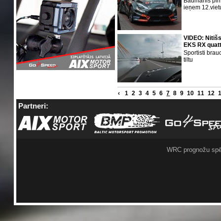
Baumanis pir
ieņem 12.viet
VIDEO: Nitiš
EKS RX quattr
Sportisti bra
tiltu
‹
1
2
3
4
5
6
7
8
9
10
11
12
Partneri:
WRC prognožu spē