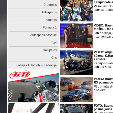
čempionāta a
Dragreiss
Pasaules RX 
sportists Joh
Autosprints
Kartings
VIDEO: Bauman
Formula 1
mašīnu - tas
Jānis atklāja
Autosports pasaulē
inženieri par 
4x4
Rallijreids
VIDEO: Angļu
kūleņo, K.Ha
Cits
sānslīdi
Kārtējo uzvar
Latvijas Automobiļu Fedrācija
Johans Kristo
VIDEO: Bauma
RX posma otra
Pēc pirmās d
otro vietu
FOTO: Bauma
posmā jauns 