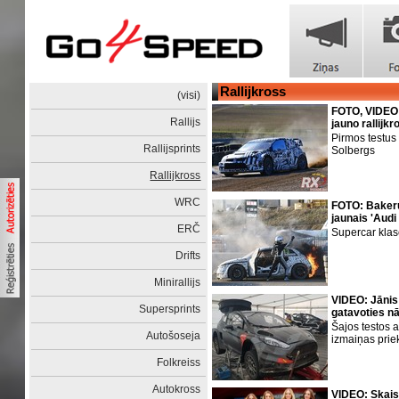
Rallijkross
(visi)
FOTO, VIDEO:
Rallijs
jauno rallijk
Pirmos testus
Rallijsprints
Solbergs
Rallijkross
WRC
FOTO: Baker
jaunais 'Aud
ERČ
Supercar klas
Drifts
Minirallijs
VIDEO: Jānis
Supersprints
gatavoties n
Šajos testos a
Autošoseja
izmaiņas pri
Folkreiss
Autokross
VIDEO: Skaist