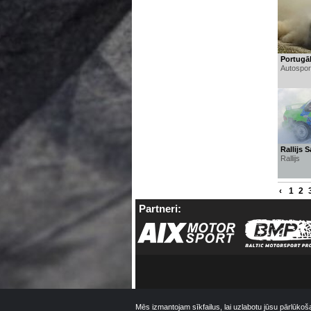
Portugāl
Autospor
Rallijs 
Rallijs
‹
1
2
Partneri:
Mēs izmantojam sīkfailus, lai uzlabotu jūsu pārlūkoš