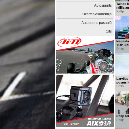
Talsos i
Autosprints
rallija 
Rallijs
Okartes Akadēmija
Autosports pasaulē
Cits
Iespaidī
TOP 3 b
Drifts
Latvijas
posms I
Drifts
Rally Ta
Rallijs