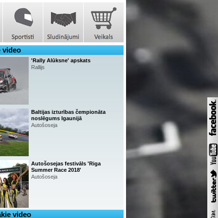
 video
'Rally Alūksne' apskats
Rallijs
Baltijas izturības čempionāta
noslēgums Igaunijā
Autošoseja
Autošosejas festivāls 'Riga
Summer Race 2018'
Autošoseja
kie video