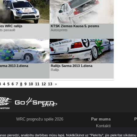
es WRC rallijs
KTSK Ziemas Kausa 5. posms
ts pasaulē
Autosprints
Sarma 2013 2.diena
Rallijs Sarma 2013 1.diena
Rallijs
3
4
5
6
7
8
9
10
11
12
13
›
WRC prognožu spēle 2026
Par mums
P
Kontakti
Meklējam
anas pieredzi, analizētu darbības mūsu lapā. Noklikšķinot uz "Piekrītu", jūs piekrītat sīkdatņ
Komanda