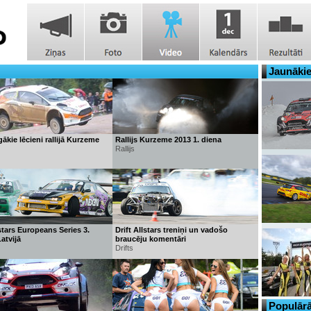
Jaunākie
gākie lēcieni rallijā Kurzeme
Rallijs Kurzeme 2013 1. diena
Rallijs
lstars Europeans Series 3.
Drift Allstars treniņi un vadošo
atvijā
braucēju komentāri
Drifts
Populārā