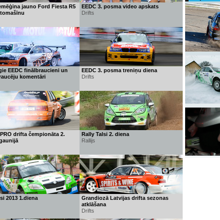
emēģina jauno Ford Fiesta R5
EEDC 3. posma video apskats
automašīnu
Drifts
gie EEDC finālbraucieni un
EEDC 3. posma treniņu diena
raucēju komentāri
Drifts
 PRO drifta čempionāta 2.
Rally Talsi 2. diena
gaunijā
Rallijs
lsi 2013 1.diena
Grandiozā Latvijas drifta sezonas
atklāšana
Drifts