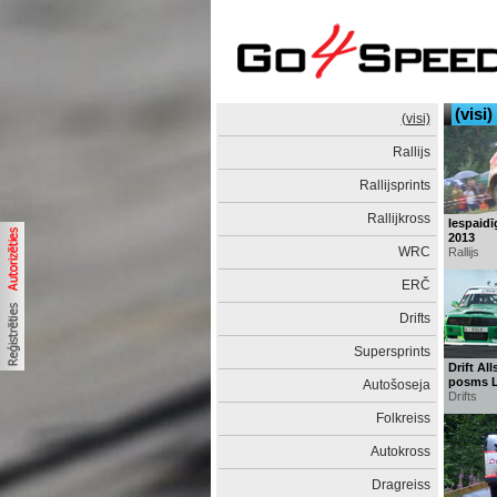
(visi)
(visi)
Rallijs
Rallijsprints
Rallijkross
Iespaidī
2013
WRC
Rallijs
ERČ
Drifts
Supersprints
Drift Al
posms L
Autošoseja
Drifts
Folkreiss
Autokross
Dragreiss