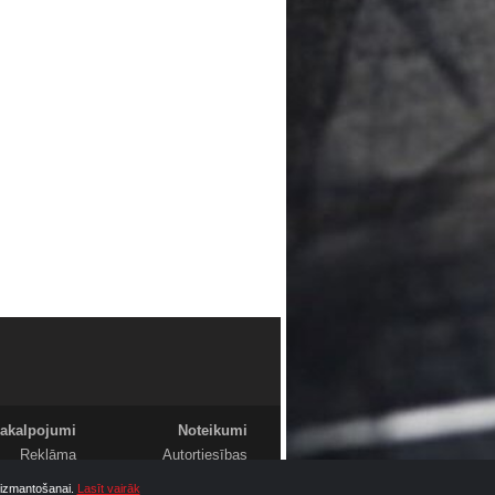
akalpojumi
Noteikumi
Reklāma
Autortiesības
Foto
Komentāri
u izmantošanai.
Lasīt vairāk
Video
Sludinājumi