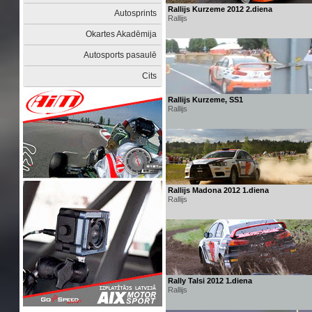
Rallijs Kurzeme 2012 2.diena
Autosprints
Rallijs
Okartes Akadēmija
Autosports pasaulē
Cits
Rallijs Kurzeme, SS1
Rallijs
Rallijs Madona 2012 1.diena
Rallijs
Rally Talsi 2012 1.diena
Rallijs