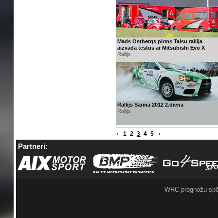
Mads Ostbergs pirms Talsu rallija
aizvada testus ar Mitsubishi Evo X
Rallijs
Rallijs Sarma 2012 2.diena
Rallijs
‹
1
2
3
4
5
›
Partneri:
WRC prognožu spē