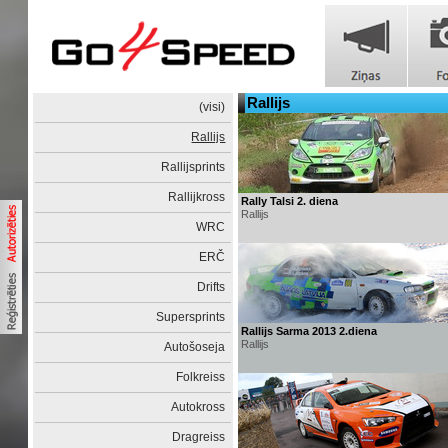
Rallijs
(visi)
Rallijs
Rallijsprints
Rallijkross
Rally Talsi 2. diena
Rallijs
WRC
ERČ
Drifts
Supersprints
Rallijs Sarma 2013 2.diena
Rallijs
Autošoseja
Folkreiss
Autokross
Dragreiss