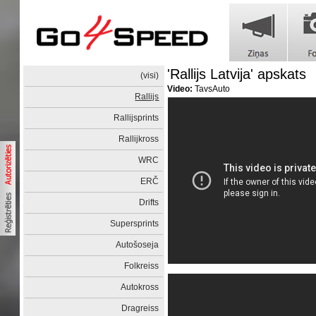
'Rallijs Latvija' apskats
(visi)
Video:
TavsAuto
Rallijs
Rallijsprints
Rallijkross
WRC
ERČ
Drifts
Supersprints
Autošoseja
Folkreiss
Autokross
Dragreiss