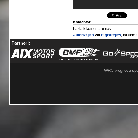
Komentāri
Pašlaik komentāru nav!
Autorizējies
vai
reģistrējies
, lai kom
Partneri:
WRC prognožu spē