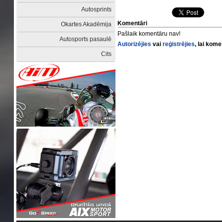
Autosprints
Komentāri
Okartes Akadēmija
Pašlaik komentāru nav!
Autosports pasaulē
Autorizējies
vai
reģistrējies
, lai kom
Cits