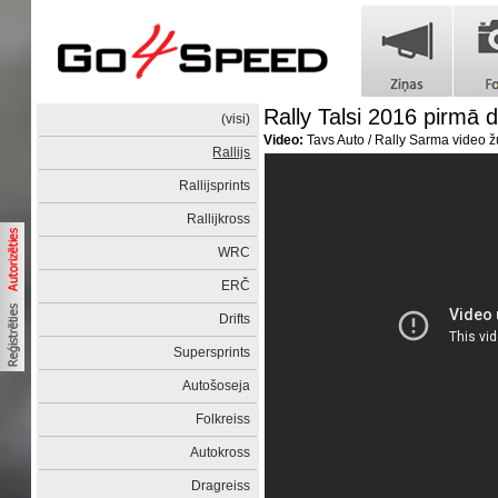
Rally Talsi 2016 pirmā 
(visi)
Video:
Tavs Auto / Rally Sarma video ž
Rallijs
Rallijsprints
Rallijkross
WRC
ERČ
Drifts
Supersprints
Autošoseja
Folkreiss
Autokross
Dragreiss