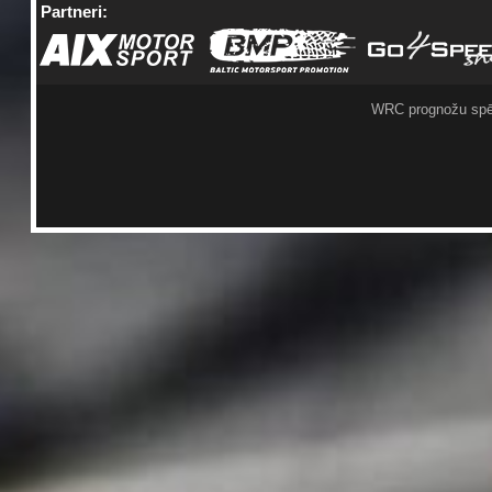
Partneri:
WRC prognožu spē